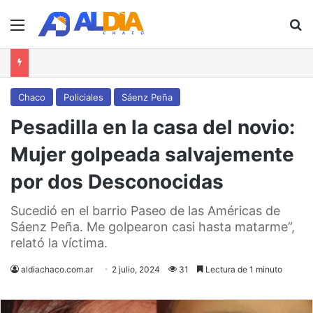
Menú
B
Chaco
Policiales
Sáenz Peña
Pesadilla en la casa del novio:
Mujer golpeada salvajemente
por dos Desconocidas
Sucedió en el barrio Paseo de las Américas de
Sáenz Peña. Me golpearon casi hasta matarme”,
relató la víctima.
aldiachaco.com.ar
2 julio, 2024
31
Lectura de 1 minuto