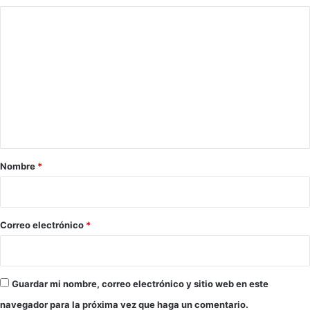
C
o
m
e
n
t
a
r
Nombre
*
i
o
*
Correo electrónico
*
Guardar mi nombre, correo electrónico y sitio web en este
navegador para la próxima vez que haga un comentario.