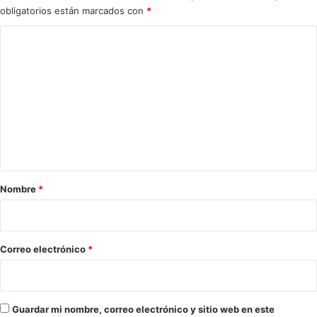
obligatorios están marcados con
*
C
o
m
e
n
t
a
r
Nombre
*
i
o
*
Correo electrónico
*
Guardar mi nombre, correo electrónico y sitio web en este