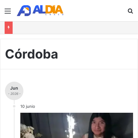
Menú
B
Córdoba
Jun
- 2026 -
10 junio