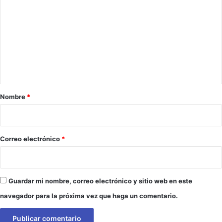
o
m
e
n
t
a
r
Nombre
*
i
o
*
Correo electrónico
*
Guardar mi nombre, correo electrónico y sitio web en este
navegador para la próxima vez que haga un comentario.