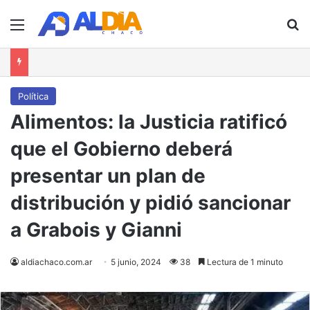
Menú
B
Política
Alimentos: la Justicia ratificó
que el Gobierno deberá
presentar un plan de
distribución y pidió sancionar
a Grabois y Gianni
aldiachaco.com.ar
5 junio, 2024
38
Lectura de 1 minuto