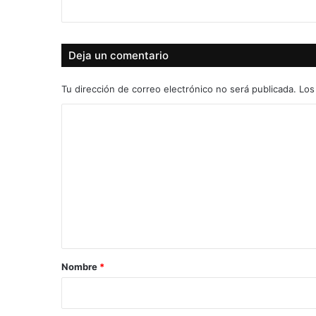
Deja un comentario
Tu dirección de correo electrónico no será publicada.
Los
C
o
m
e
n
t
a
r
Nombre
*
i
o