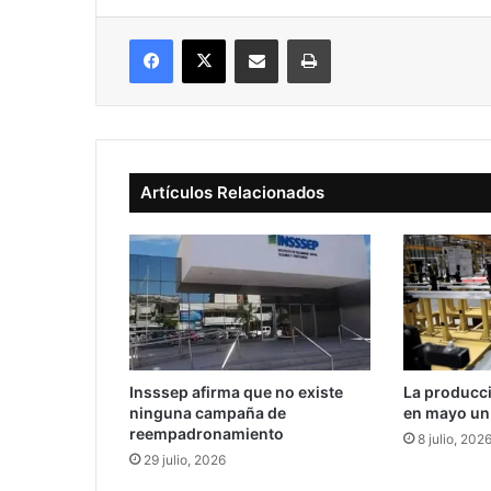
Facebook
X
Compartir vía correo electrónico
Imprimir
Artículos Relacionados
Insssep afirma que no existe
La producci
ninguna campaña de
en mayo un
reempadronamiento
8 julio, 202
29 julio, 2026