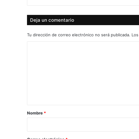
Deja un comentario
Tu dirección de correo electrónico no será publicada.
Los
C
o
m
e
n
t
a
r
Nombre
*
i
o
*