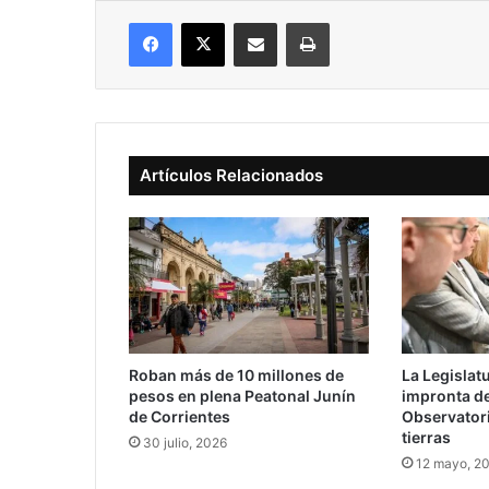
Facebook
X
Compartir vía correo electrónico
Imprimir
Artículos Relacionados
Roban más de 10 millones de
La Legislat
pesos en plena Peatonal Junín
impronta de
de Corrientes
Observatori
tierras
30 julio, 2026
12 mayo, 2