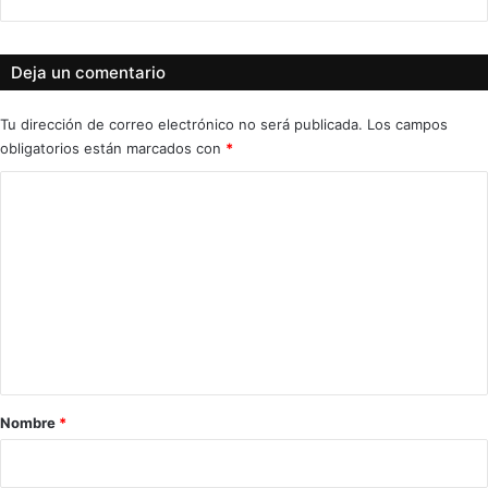
Deja un comentario
Tu dirección de correo electrónico no será publicada.
Los campos
obligatorios están marcados con
*
C
o
m
e
n
t
a
r
Nombre
*
i
o