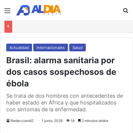
Menú
B
Actualidad
Internacionales
Salud
Brasil: alarma sanitaria por
dos casos sospechosos de
ébola
Se trata de dos hombres con antecedentes de
haber estado en África y que hospitalizados
con síntomas de la enfermedad.
RedaccionAG
1 junio, 2026
18
2 minutos leídos