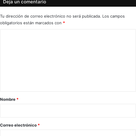
Deja un comentario
Tu dirección de correo electrónico no será publicada.
Los campos
obligatorios están marcados con
*
C
o
m
e
n
t
a
r
Nombre
*
i
o
*
Correo electrónico
*