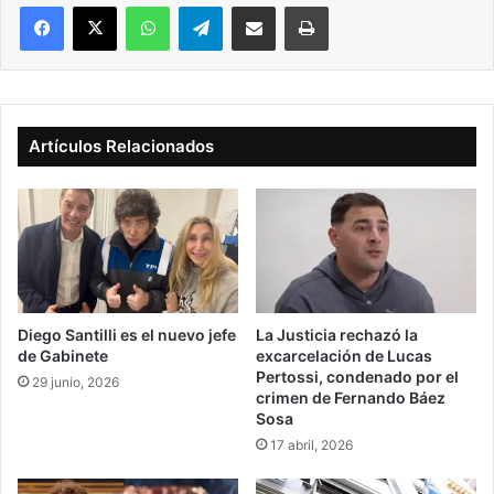
Facebook
X
WhatsApp
Telegram
Compartir vía correo electrónico
Imprimir
Artículos Relacionados
Diego Santilli es el nuevo jefe
La Justicia rechazó la
de Gabinete
excarcelación de Lucas
Pertossi, condenado por el
29 junio, 2026
crimen de Fernando Báez
Sosa
17 abril, 2026