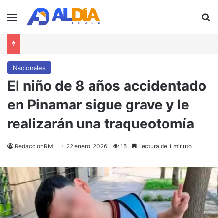
Menú
B
Nacionales
El niño de 8 años accidentado
en Pinamar sigue grave y le
realizarán una traqueotomía
RedaccionRM
22 enero, 2026
15
Lectura de 1 minuto