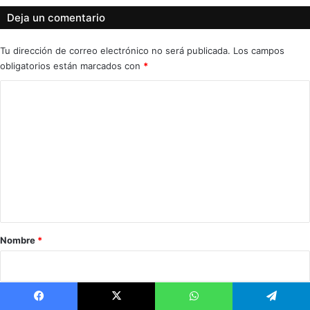
Deja un comentario
Tu dirección de correo electrónico no será publicada.
Los campos
obligatorios están marcados con
*
C
o
m
e
n
t
a
r
Nombre
*
i
o
*
Correo electrónico
*
Facebook
X
WhatsApp
Telegram