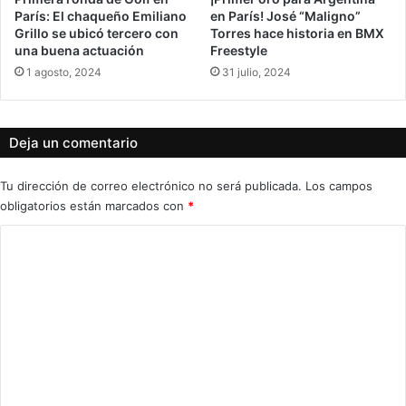
París: El chaqueño Emiliano
en París! José “Maligno”
Grillo se ubicó tercero con
Torres hace historia en BMX
una buena actuación
Freestyle
1 agosto, 2024
31 julio, 2024
Deja un comentario
Tu dirección de correo electrónico no será publicada.
Los campos
obligatorios están marcados con
*
C
o
m
e
n
t
a