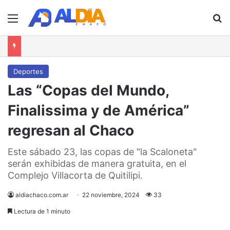
Menú
B
Deportes
Las “Copas del Mundo,
Finalissima y de América”
regresan al Chaco
Este sábado 23, las copas de "la Scaloneta"
serán exhibidas de manera gratuita, en el
Complejo Villacorta de Quitilipi.
aldiachaco.com.ar
22 noviembre, 2024
33
Lectura de 1 minuto