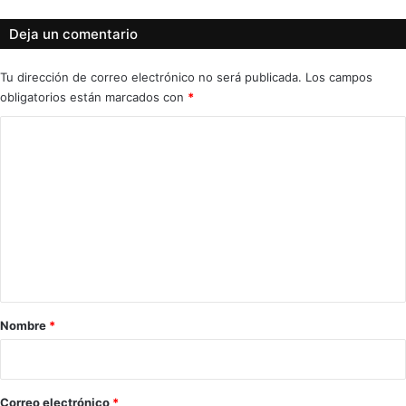
Deja un comentario
Tu dirección de correo electrónico no será publicada.
Los campos
obligatorios están marcados con
*
C
o
m
e
n
t
a
r
Nombre
*
i
o
*
Correo electrónico
*