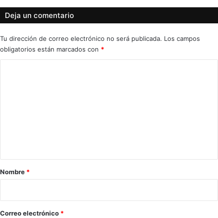
Deja un comentario
Tu dirección de correo electrónico no será publicada.
Los campos
obligatorios están marcados con
*
C
o
m
e
n
t
a
r
Nombre
*
i
o
*
Correo electrónico
*