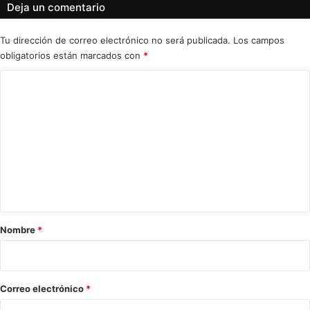
Deja un comentario
Tu dirección de correo electrónico no será publicada.
Los campos
obligatorios están marcados con
*
C
o
m
e
n
t
a
r
Nombre
*
i
o
*
Correo electrónico
*