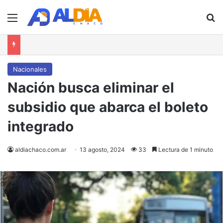
Menú
B
Nacionales
Nación busca eliminar el
subsidio que abarca el boleto
integrado
aldiachaco.com.ar
13 agosto, 2024
33
Lectura de 1 minuto