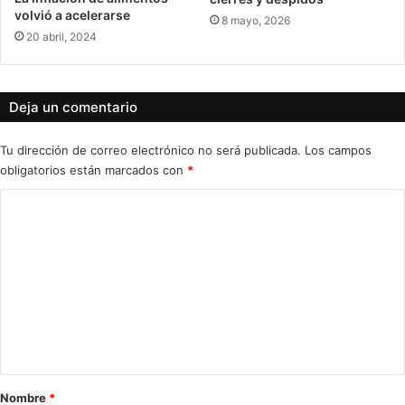
volvió a acelerarse
8 mayo, 2026
20 abril, 2024
Deja un comentario
Tu dirección de correo electrónico no será publicada.
Los campos
obligatorios están marcados con
*
C
o
m
e
n
t
a
r
Nombre
*