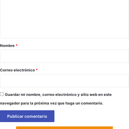
m
e
n
t
a
r
Nombre
*
i
o
*
Correo electrónico
*
Guardar mi nombre, correo electrónico y sitio web en este
navegador para la próxima vez que haga un comentario.