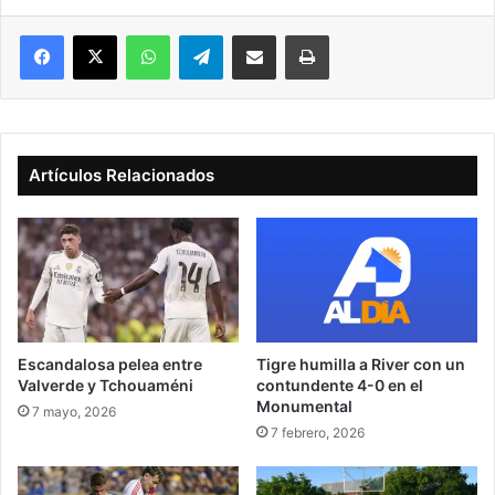
Facebook
X
WhatsApp
Telegram
Compartir vía correo electrónico
Imprimir
Artículos Relacionados
Escandalosa pelea entre
Tigre humilla a River con un
Valverde y Tchouaméni
contundente 4-0 en el
Monumental
7 mayo, 2026
7 febrero, 2026