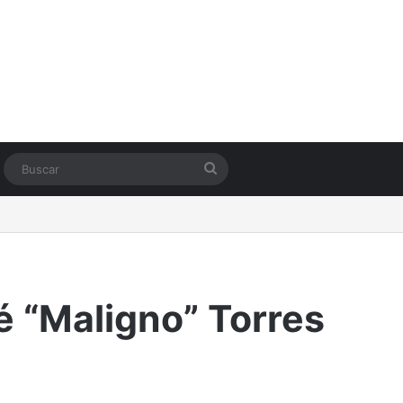
Switch skin
Buscar
é “Maligno” Torres