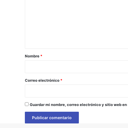
o
m
e
n
t
a
r
Nombre
*
i
o
*
Correo electrónico
*
Guardar mi nombre, correo electrónico y sitio web en