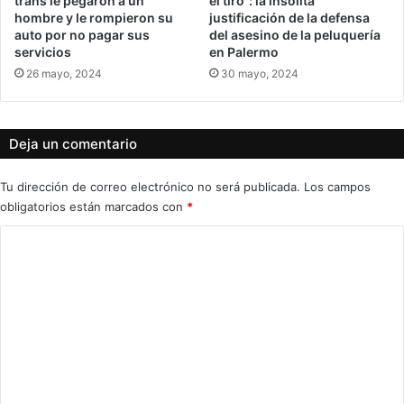
trans le pegaron a un
el tiro”: la insólita
hombre y le rompieron su
justificación de la defensa
auto por no pagar sus
del asesino de la peluquería
servicios
en Palermo
26 mayo, 2024
30 mayo, 2024
Deja un comentario
Tu dirección de correo electrónico no será publicada.
Los campos
obligatorios están marcados con
*
C
o
m
e
n
t
a