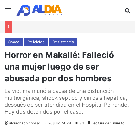
Menú
B
Chaco
Policiales
Resistencia
Horror en Makallé: Falleció
una mujer luego de ser
abusada por dos hombres
La victima murió a causa de una disfunción
multiorgánica, shock séptico y cirrosis hepática,
después de ser atendida en el Hospital Perrando.
Hay dos detenidos por el caso.
aldiachaco.com.ar
26 julio, 2024
33
Lectura de 1 minuto