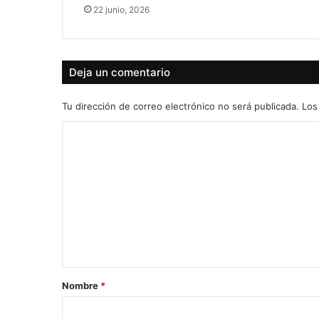
22 junio, 2026
Deja un comentario
Tu dirección de correo electrónico no será publicada.
Los
C
o
m
e
n
t
a
r
Nombre
*
i