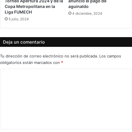
Torneo Apertura 2024 y de la
anunció el pago de
Copa Metropolitana en la
aguinaldo
Liga FUMECH
4 diciembre, 2024
5 julio, 2024
Deja un comentario
Tu dirección de correo electrónico no será publicada.
Los campos
obligatorios están marcados con
*
C
o
m
e
n
t
a