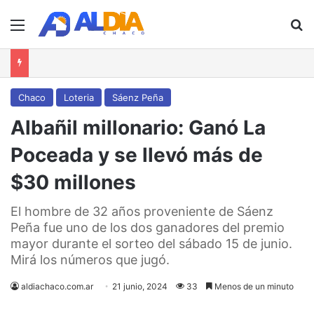
Menú
B
Chaco
Loteria
Sáenz Peña
Albañil millonario: Ganó La
Poceada y se llevó más de
$30 millones
El hombre de 32 años proveniente de Sáenz
Peña fue uno de los dos ganadores del premio
mayor durante el sorteo del sábado 15 de junio.
Mirá los números que jugó.
aldiachaco.com.ar
21 junio, 2024
33
Menos de un minuto