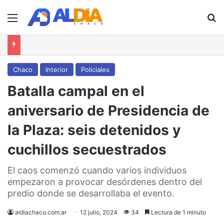
Menú
B
Chaco
Interior
Policiales
Batalla campal en el
aniversario de Presidencia de
la Plaza: seis detenidos y
cuchillos secuestrados
El caos comenzó cuando varios individuos
empezaron a provocar desórdenes dentro del
predio donde se desarrollaba el evento.
aldiachaco.com.ar
12 julio, 2024
34
Lectura de 1 minuto