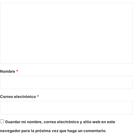
C
o
m
e
n
t
a
r
Nombre
*
i
o
*
Correo electrónico
*
Guardar mi nombre, correo electrónico y sitio web en este
navegador para la próxima vez que haga un comentario.