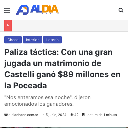
Menú
B
Chaco
Interior
Loteria
Paliza táctica: Con una gran
jugada un matrimonio de
Castelli ganó $89 millones en
la Poceada
"Nos enteramos esa noche", dijeron
emocionados los ganadores.
aldiachaco.com.ar
5 junio, 2024
42
Lectura de 1 minuto