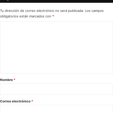
Tu dirección de correo electrónico no será publicada.
Los campos
obligatorios están marcados con
*
C
o
m
e
n
t
a
r
Nombre
*
i
o
*
Correo electrónico
*