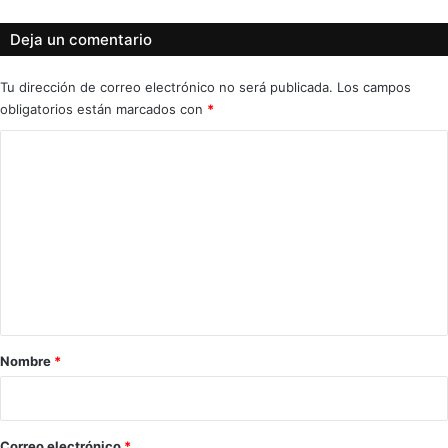
Deja un comentario
Tu dirección de correo electrónico no será publicada.
Los campos
obligatorios están marcados con
*
C
o
m
e
n
t
a
r
Nombre
*
i
o
*
Correo electrónico
*