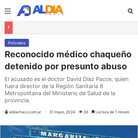
Menú
B
Policiales
Reconocido médico chaqueño
detenido por presunto abuso
El acusado es el doctor David Díaz Pacce, quien
fuera director de la Región Sanitaria 8
Metropolitana del Ministerio de Salud de la
provincia.
aldiachaco.com.ar
31 mayo, 2024
36
Lectura de 1 minuto