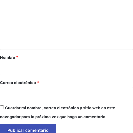
o
m
e
n
t
a
r
Nombre
*
i
o
*
Correo electrónico
*
Guardar mi nombre, correo electrónico y sitio web en este
navegador para la próxima vez que haga un comentario.