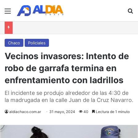
Menú
B
Chaco
Policiales
Vecinos invasores: Intento de
robo de garrafa termina en
enfrentamiento con ladrillos
El incidente se produjo alrededor de las 4:30 de
la madrugada en la calle Juan de la Cruz Navarro.
aldiachaco.com.ar
31 mayo, 2024
40
Lectura de 1 minuto