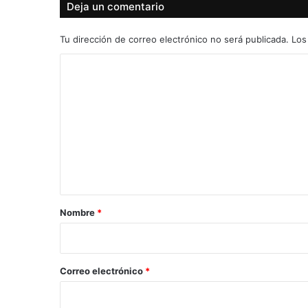
Deja un comentario
Tu dirección de correo electrónico no será publicada.
Los
C
o
m
e
n
t
a
r
Nombre
*
i
o
*
Correo electrónico
*