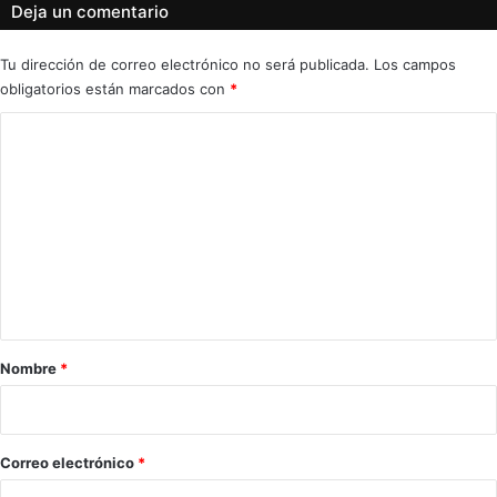
Deja un comentario
Tu dirección de correo electrónico no será publicada.
Los campos
obligatorios están marcados con
*
C
o
m
e
n
t
a
r
Nombre
*
i
o
*
Correo electrónico
*