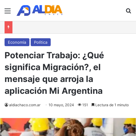
Menú
B
Economía
Política
Potenciar Trabajo: ¿Qué
significa Migración?, el
mensaje que arroja la
aplicación Mi Argentina
aldiachaco.com.ar
10 mayo, 2024
151
Lectura de 1 minuto