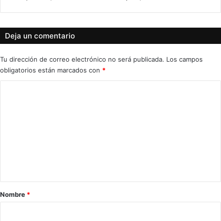
Deja un comentario
Tu dirección de correo electrónico no será publicada.
Los campos
obligatorios están marcados con
*
C
o
m
e
n
t
a
r
Nombre
*
i
o