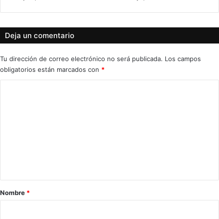
Deja un comentario
Tu dirección de correo electrónico no será publicada.
Los campos
obligatorios están marcados con
*
C
o
m
e
n
t
a
r
Nombre
*
i