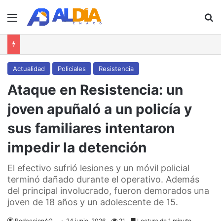
Menú
B
Actualidad
Policiales
Resistencia
Ataque en Resistencia: un
joven apuñaló a un policía y
sus familiares intentaron
impedir la detención
El efectivo sufrió lesiones y un móvil policial
terminó dañado durante el operativo. Además
del principal involucrado, fueron demorados una
joven de 18 años y un adolescente de 15.
RedaccionAG
24 junio, 2026
21
Lectura de 1 minuto