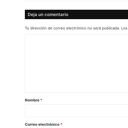
Deja un comentario
Tu dirección de correo electrónico no será publicada.
Los
C
o
m
e
n
t
a
r
Nombre
*
i
o
*
Correo electrónico
*