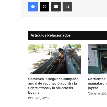
Facebook
X
Compartir vía correo electrónico
Imprimir
Artículos Relacionados
Comenzó la segunda campaña
Corrientes:
anual de vacunación contra la
maniataron 
fiebre aftosa y la brucelosis
joyero
bovina
9 junio, 202
9 junio, 2026