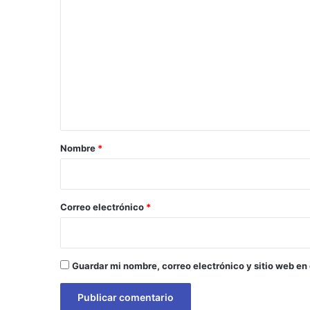
o
m
e
n
t
a
r
Nombre
*
i
o
*
Correo electrónico
*
Guardar mi nombre, correo electrónico y sitio web en