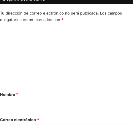
Tu dirección de correo electrónico no será publicada.
Los campos
obligatorios están marcados con
*
C
o
m
e
n
t
a
r
Nombre
*
i
o
*
Correo electrónico
*