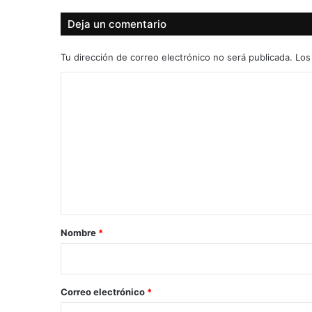
Deja un comentario
Tu dirección de correo electrónico no será publicada.
Los
C
o
m
e
n
t
a
r
Nombre
*
i
o
*
Correo electrónico
*