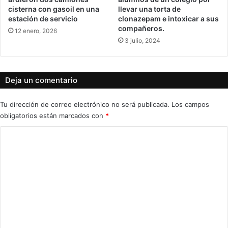
cisterna con gasoil en una
llevar una torta de
estación de servicio
clonazepam e intoxicar a sus
compañeros.
12 enero, 2026
3 julio, 2024
Deja un comentario
Tu dirección de correo electrónico no será publicada.
Los campos
obligatorios están marcados con
*
C
o
m
e
n
t
a