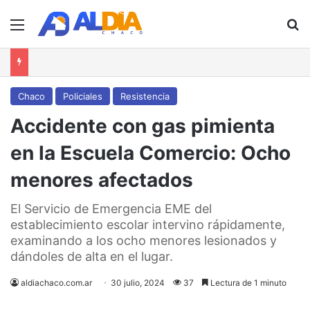
Menú
B
Chaco
Policiales
Resistencia
Accidente con gas pimienta
en la Escuela Comercio: Ocho
menores afectados
El Servicio de Emergencia EME del
establecimiento escolar intervino rápidamente,
examinando a los ocho menores lesionados y
dándoles de alta en el lugar.
aldiachaco.com.ar
30 julio, 2024
37
Lectura de 1 minuto