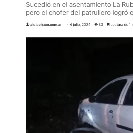
Sucedió en el asentamiento La Rubi
pero el chofer del patrullero logró 
aldiachaco.com.ar
4 julio, 2024
33
Lectura de 1 