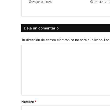
28 junio, 2024
22 julio, 20
Deja un comentario
Tu dirección de correo electrónico no será publicada.
Los
C
o
m
e
n
t
a
r
Nombre
*
i