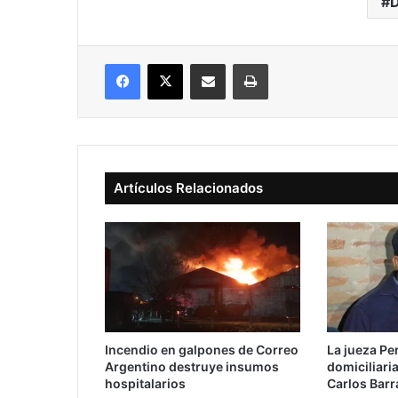
Facebook
X
Compartir vía correo electrónico
Imprimir
Artículos Relacionados
Incendio en galpones de Correo
La jueza Per
Argentino destruye insumos
domiciliaria
hospitalarios
Carlos Barr