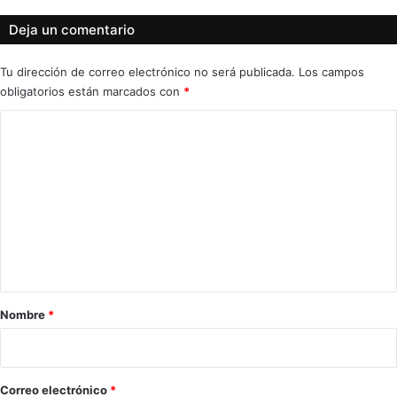
Deja un comentario
Tu dirección de correo electrónico no será publicada.
Los campos
obligatorios están marcados con
*
C
o
m
e
n
t
a
r
Nombre
*
i
o
*
Correo electrónico
*