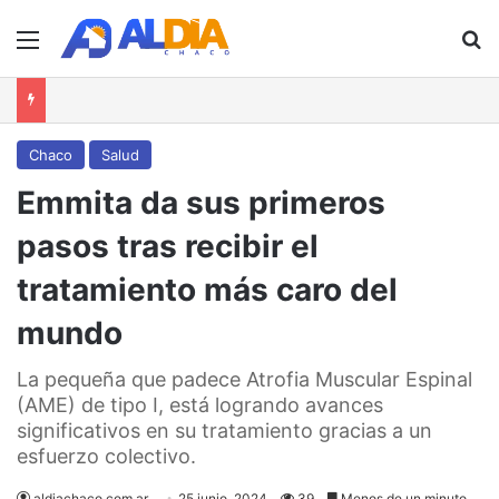
Menú
B
Chaco
Salud
Emmita da sus primeros
pasos tras recibir el
tratamiento más caro del
mundo
La pequeña que padece Atrofia Muscular Espinal
(AME) de tipo I, está logrando avances
significativos en su tratamiento gracias a un
esfuerzo colectivo.
aldiachaco.com.ar
25 junio, 2024
39
Menos de un minuto