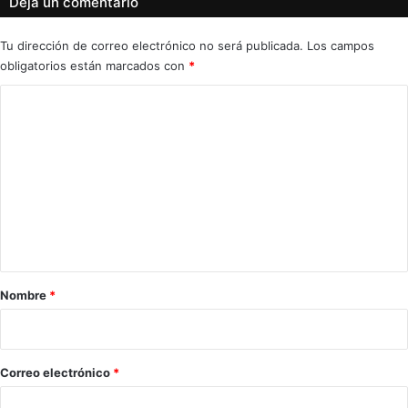
Deja un comentario
Tu dirección de correo electrónico no será publicada.
Los campos
obligatorios están marcados con
*
C
o
m
e
n
t
a
r
Nombre
*
i
o
*
Correo electrónico
*