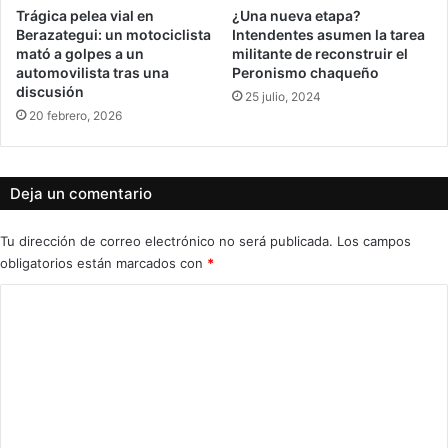
Trágica pelea vial en
¿Una nueva etapa?
Berazategui: un motociclista
Intendentes asumen la tarea
mató a golpes a un
militante de reconstruir el
automovilista tras una
Peronismo chaqueño
discusión
25 julio, 2024
20 febrero, 2026
Deja un comentario
Tu dirección de correo electrónico no será publicada.
Los campos
obligatorios están marcados con
*
C
o
m
e
n