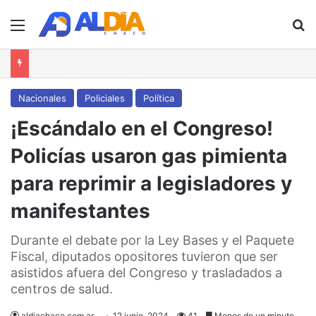
Menú
B
Nacionales
Policiales
Política
¡Escándalo en el Congreso!
Policías usaron gas pimienta
para reprimir a legisladores y
manifestantes
Durante el debate por la Ley Bases y el Paquete
Fiscal, diputados opositores tuvieron que ser
asistidos afuera del Congreso y trasladados a
centros de salud.
aldiachaco.com.ar
12 junio, 2024
41
Menos de un minuto