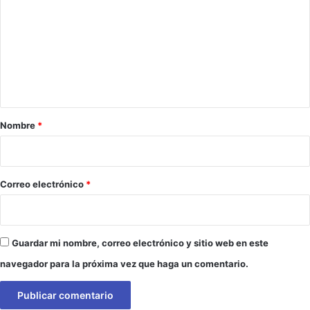
m
e
n
t
a
r
Nombre
*
i
o
*
Correo electrónico
*
Guardar mi nombre, correo electrónico y sitio web en este
navegador para la próxima vez que haga un comentario.