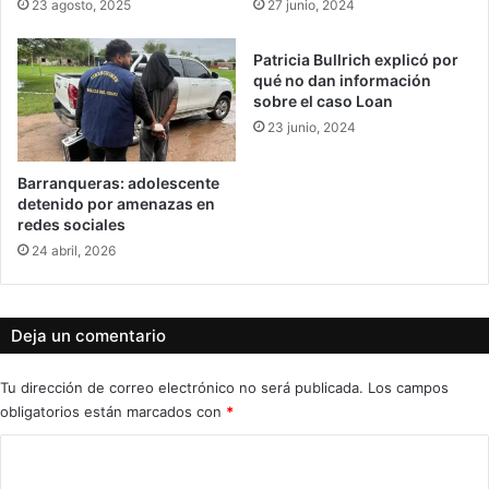
23 agosto, 2025
27 junio, 2024
Patricia Bullrich explicó por
qué no dan información
sobre el caso Loan
23 junio, 2024
Barranqueras: adolescente
detenido por amenazas en
redes sociales
24 abril, 2026
Deja un comentario
Tu dirección de correo electrónico no será publicada.
Los campos
obligatorios están marcados con
*
C
o