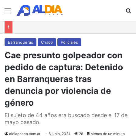
Menú
B
Barranqueras
Chaco
Policiales
Cae presunto golpeador con
pedido de captura: Detenido
en Barranqueras tras
denuncia por violencia de
género
El sujeto de 44 años era buscado desde el 17 de
mayo pasado.
aldiachaco.com.ar
6 junio, 2024
28
Menos de un minuto