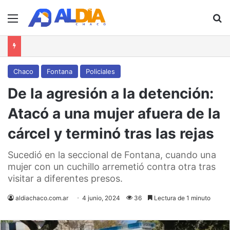
Menú
B
Chaco
Fontana
Policiales
De la agresión a la detención:
Atacó a una mujer afuera de la
cárcel y terminó tras las rejas
Sucedió en la seccional de Fontana, cuando una
mujer con un cuchillo arremetió contra otra tras
visitar a diferentes presos.
aldiachaco.com.ar
4 junio, 2024
36
Lectura de 1 minuto