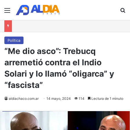
Menú
B
Política
“Me dio asco”: Trebucq
arremetió contra el Indio
Solari y lo llamó “oligarca” y
“fascista”
aldiachaco.com.ar
14 mayo, 2024
114
Lectura de 1 minuto