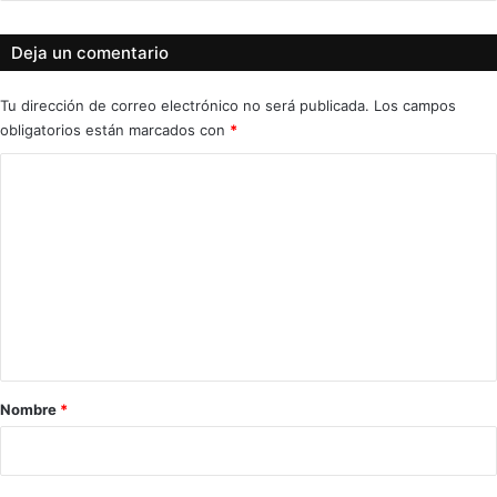
Deja un comentario
Tu dirección de correo electrónico no será publicada.
Los campos
obligatorios están marcados con
*
C
o
m
e
n
t
a
r
Nombre
*
i
o